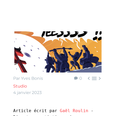



Par Yves Bonis
0
Studio
4 janvier 2023
Article écrit par 
Gaël Roulin
 - 