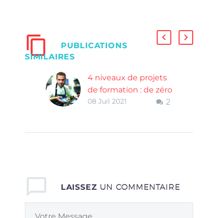
PUBLICATIONS
SIMILAIRES
4 niveaux de projets
de formation : de zéro
08 Juil 2021
2
à 3 étoiles
4 niveaux d’expertise
pour bien formaliser
votre projet de
formation car c’est de
là que découle votre
programme et les
LAISSEZ
UN COMMENTAIRE
contenus
nécessaires.