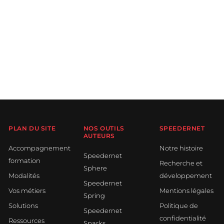
PLAN DU SITE
NOS OUTILS
SPEEDERNET
AUTEURS
Accompagnement
Notre histoire
Speedernet
formation
Recherche et
Sphere
Modalités
développement
Speedernet
Vos métiers
Mentions légales
Spring
Solutions
Politique de
Speedernet
confidentialité
Ressources
Sparks