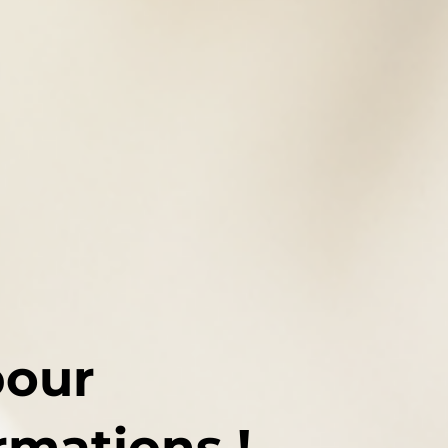
pour
rmations !