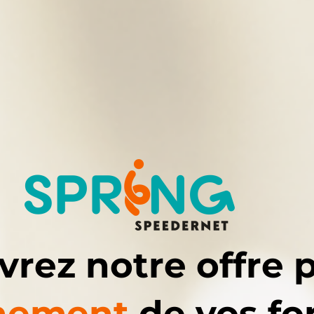
rez notre offre 
gnement
de vos fo