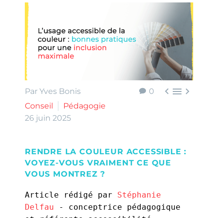



Par Yves Bonis
0
Conseil
Pédagogie
26 juin 2025
RENDRE LA COULEUR ACCESSIBLE :
VOYEZ-VOUS VRAIMENT CE QUE
VOUS MONTREZ ?
Article rédigé par 
Stéphanie 
Delfau
 - conceptrice pédagogique 