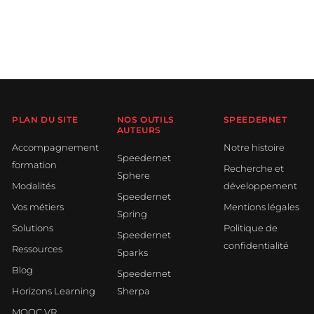
PLAN DU SITE
NOS OUTILS
SPEEDERNET
AUTEURS
Accompagnement
Notre histoire
Speedernet
formation
Recherche et
Sphere
Modalités
développement
Speedernet
Vos métiers
Mentions légales
Spring
Solutions
Politique de
Speedernet
confidentialité
Ressources
Sparks
Blog
Speedernet
Horizons Learning
Sherpa
MOOC VR