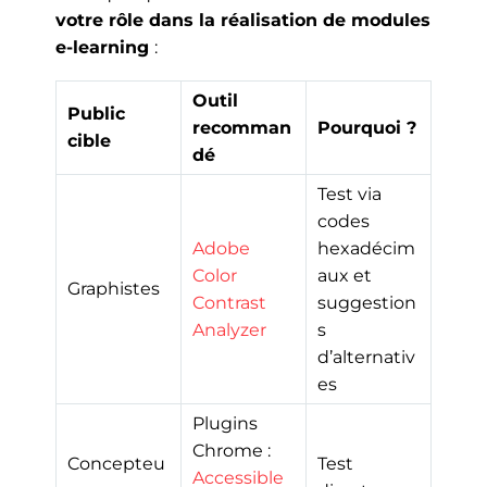
votre rôle dans la réalisation de modules
e-learning
:
Outil
Public
recomman
Pourquoi ?
cible
dé
Test via
codes
Adobe
hexadécim
Color
aux et
Graphistes
Contrast
suggestion
Analyzer
s
d’alternativ
es
Plugins
Chrome :
Concepteu
Test
Accessible