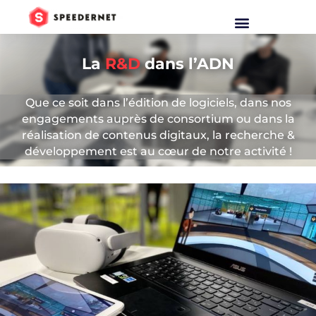
La
R&D
dans l’ADN
Que ce soit dans l’édition de logiciels, dans nos
engagements auprès de consortium ou dans la
réalisation de contenus digitaux, la recherche &
développement est au cœur de notre activité !