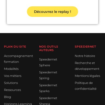
Découvrez le replay !
PLAN DU SITE
NOS OUTILS
SPEEDERNET
AUTEURS
Accompagnement
Notre histoire
Speedernet
formation
Recherche et
Sphere
Modalités
développement
Speedernet
Vos métiers
Mentions légales
Spring
Solutions
Politique de
Speedernet
confidentialité
Ressources
Sparks
Blog
Speedernet
Horizons Learning
Sherpa