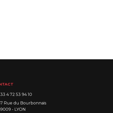
NTACT
+33 4 72 53 94 10
67 Rue du Bourbonnais
69009 - LYON