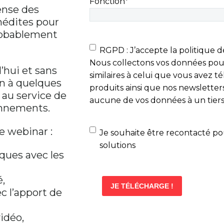
Fonction
*
ense des
nédites pour
probablement
RGPD
*
RGPD : J’accepte la politique de
Nous collectons vos données pou
’hui et sans
similaires à celui que vous avez t
on à quelques
produits ainsi que nos newslett
A au service de
aucune de vos données à un tiers
onnements.
e webinar :
Demande
Je souhaite être recontacté p
d'échange
solutions
iques avec les
SPEEDERNET
RESSOURCE
é,
c l’apport de
vidéo,