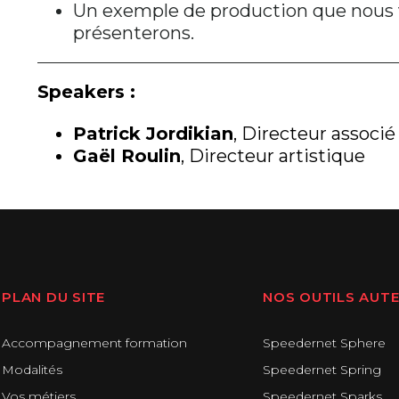
Un exemple de production que nous
présenterons.
Speakers :
Patrick Jordikian
, Directeur associé
Gaël Roulin
, Directeur artistique
PLAN DU SITE
NOS OUTILS AUT
Accompagnement formation
Speedernet Sphere
Modalités
Speedernet Spring
Vos métiers
Speedernet Sparks