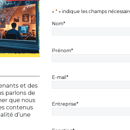
«
*
» indique les champs nécessair
Nom
*
Prénom
*
E-mail
*
enants et des
us parlons de
iner que nous
Entreprise
*
des contenus
alité d’une