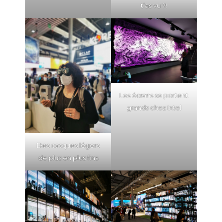
t’as vu ?!
Les écrans se portent
grands chez Intel
Des casques légers
de plus en plus fins