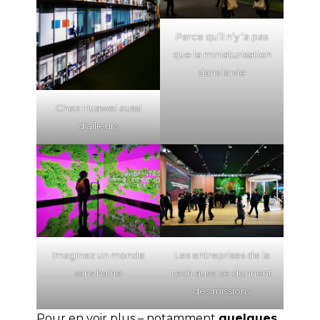
Parce qu’il n’y ‘a pas
que la miniaturisation
dans la vie
Chez Huawei aussi
d’ailleurs
Imaginez un monde
Les entreprises de la
sans haine
tech aussi se donnent
des missions
Pour en voir plus – notamment
quelques