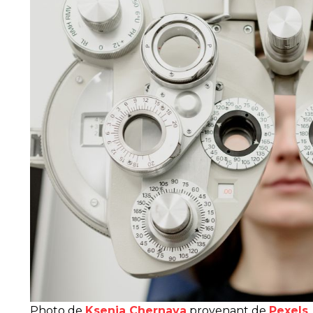
Photo de
Ksenia Chernaya
provenant de
Pexels