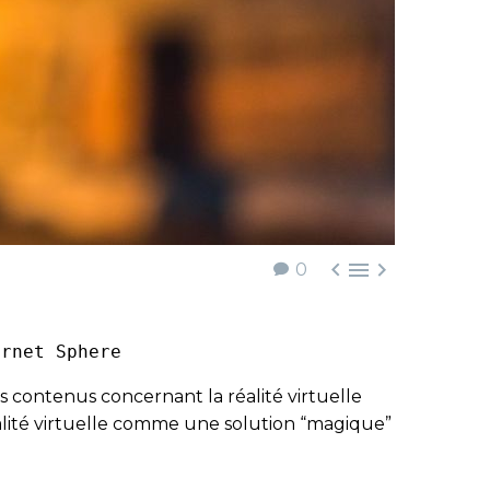



0
ernet Sphere
s contenus concernant la réalité virtuelle
éalité virtuelle comme une solution “magique”