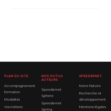
PLAN DU SITE
NOS OUTILS
SPEEDERNET
AUTEURS
Accompagnement
Notre histoire
Speedernet
formation
Recherche et
Sphere
Modalités
développement
Speedernet
Vos métiers
Mentions légales
Spring