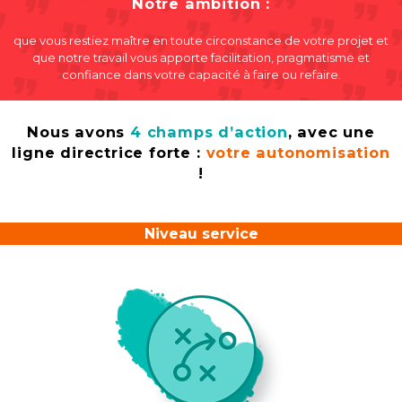
Notre ambition :
que vous restiez maître en toute circonstance de votre projet et
que notre travail vous apporte facilitation, pragmatisme et
confiance dans votre capacité à faire ou refaire.
Nous avons
4 champs
d’action
,
avec une
ligne directrice forte :
votre autonomisation
!
Niveau service