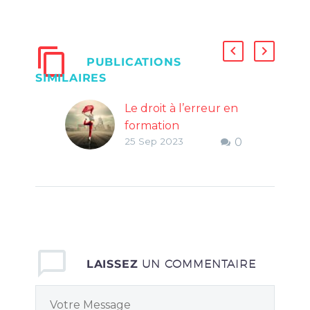
PUBLICATIONS
SIMILAIRES
Le droit à l’erreur en
formation
25 Sep 2023
0
Il est difficile
d’accepter de laisser
à ses apprenants le
droit à l’erreur.
Pourtant, c’est un
élément puissant de
leur formation.
LAISSEZ
UN COMMENTAIRE